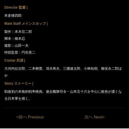
Director 監督 |
本多猪四郎
Main Staff メインスタッフ |
製作：本木荘二郎
脚本：橋本忍
撮影：山田一夫
特技監督：円谷英二
Costar 共演 |
大河内伝次郎、二本柳寛、清水将夫、三國連太郎、小林桂樹、柳栄永二郎ほ
か
Story ストーリー |
戦後初の本格的戦争映画。連合艦隊司令・山本五十六を中心に敗色が濃くな
る日本軍を描く。
<前へ Previous
次へ Next>